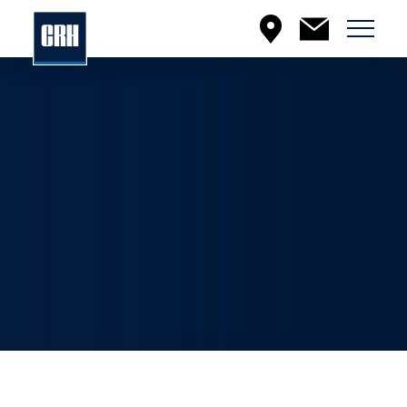
Menu
EN
À PROPOS DE CRH CANADA
En savoir plus sur la compagnie
incluant nos valeurs, notre offre
et plus encore.
PRODUITS ET SERVICES
En savoir plus sur nos lignes de
produits, notre engagement en
matière de qualité et plus encore.
DÉVELOPPEMENT DURABLE