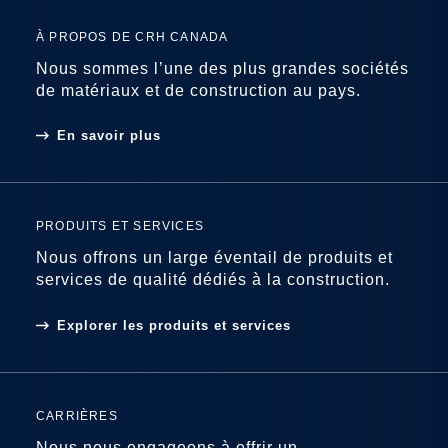
En savoir plus sur nos priorités en
tant qu’entreprise durable et plus
À PROPOS DE CRH CANADA
encore.
Nous sommes l’une des plus grandes sociétés
de matériaux et de construction au pays.
CARRIÈRES
En savoir plus
En savoir plus sur nos
nombreuses opportunités d’emploi
et plus encore.
PRODUITS ET SERVICES
Nous offrons un large éventail de produits et
BLOGUE
services de qualité dédiés à la construction.
Découvrez les dernières nouvelles
de l'écosystème CRH Canada et
Explorer les produits et services
de ses unités d'affaires.
PROGRAMME DE BOURSES D'ÉTUDES PASSERELLE
2026 DE CRH CANADA
CARRIÈRES
Nous nous engageons à offrir un
FIER D'ÊTRE L'UN DES MEILLEURS EMPLOYEURS AU