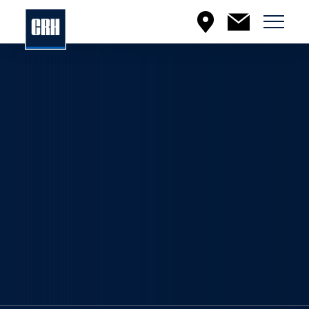
Menu
EN
À PROPOS DE CRH CANADA
En savoir plus sur la compagnie
incluant nos valeurs, notre offre
et plus encore.
PRODUITS ET SERVICES
En savoir plus sur nos lignes de
produits, notre engagement en
matière de qualité et plus encore.
DÉVELOPPEMENT DURABLE