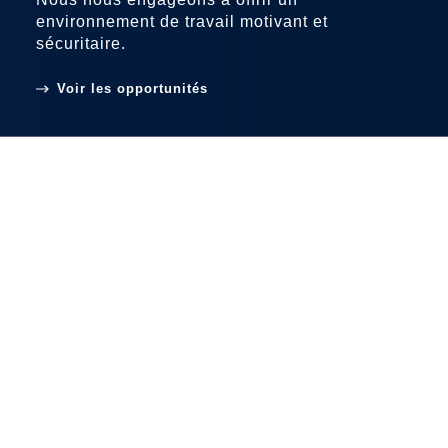
TROUVER UN EMPLACEMENT
environnement de travail motivant et
CANADA POUR LES JEUNES EN 2026 !
sécuritaire.
CONTACTEZ-NOUS
Voir les opportunités
ACCESSIBILITÉ
CONFIDENTIALITÉ
CONDITIONS