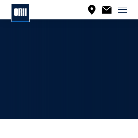
Menu
EN
À PROPOS DE CRH CANADA
En savoir plus sur la compagnie
incluant nos valeurs, notre offre
et plus encore.
PRODUITS ET SERVICES
En savoir plus sur nos lignes de
produits, notre engagement en
matière de qualité et plus encore.
DÉVELOPPEMENT DURABLE