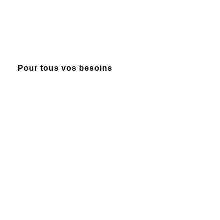
TROUVER UN EMPLACEMENT
CONTACTEZ-NOUS
Pour tous vos besoins
ACCESSIBILITÉ
CONFIDENTIALITÉ
CONDITIONS