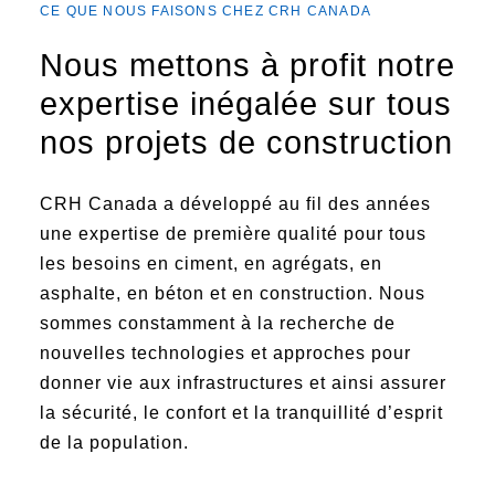
En savoir plus sur nos priorités en
CE QUE NOUS FAISONS CHEZ CRH CANADA
tant qu’entreprise durable et plus
encore.
Nous mettons à profit notre
expertise inégalée sur tous
nos projets de construction
CARRIÈRES
En savoir plus sur nos
nombreuses opportunités d’emploi
CRH Canada a développé au fil des années
et plus encore.
une expertise de première qualité pour tous
les besoins en ciment, en agrégats, en
asphalte, en béton et en construction. Nous
BLOGUE
sommes constamment à la recherche de
Découvrez les dernières nouvelles
nouvelles technologies et approches pour
de l'écosystème CRH Canada et
de ses unités d'affaires.
donner vie aux infrastructures et ainsi assurer
la sécurité, le confort et la tranquillité d’esprit
de la population.